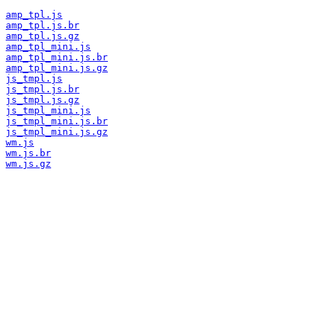
amp_tpl.js
amp_tpl.js.br
amp_tpl.js.gz
amp_tpl_mini.js
amp_tpl_mini.js.br
amp_tpl_mini.js.gz
js_tmpl.js
js_tmpl.js.br
js_tmpl.js.gz
js_tmpl_mini.js
js_tmpl_mini.js.br
js_tmpl_mini.js.gz
wm.js
wm.js.br
wm.js.gz